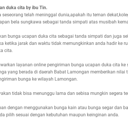
 duka cita by ibu Tin.
seseorang telah meninggal dunia,apakah itu teman dekat,koleg
capan bela sungkawa sebagai tanda simpati atas musibah kem
an bunga ucapan duka cita sebagai tanda simpati dan juga se
 ketika jarak dan waktu tidak memungkinkan anda hadir ke r
a cita.
awarkan layanan online pengiriman bunga ucapan duka cita ke
unga yang berada di daerah Babat Lamongan memberikan nilai 
ngiriman bunga ke wilayah Lamongan.
akan tidak bisa menunggu lama dan sebisa mungkin segera ter
an dengan menggunakan bunga kain atau bunga segar dan bah
nda pilih sesuai dengan kebutuhan maupun keinginan anda.